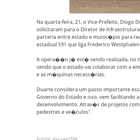
Na quarta-feira, 21, o Vice-Prefeito, Diogo
solicitaram para o Diretor de Infraestrutur
parceria entre estado e munic�pio para 
estadual 591 que liga Frederico Westphalen 
A opera��o j� est� sendo realizada, no tre
sendo que o estado vai colaborar com a e
e as m�quinas necess�rias.
Duarte considera um passo importante es
Governo do Estado e isso, vem facilitando 
desenvolvimento. Atrav�s de projetos como
pedestres e ve�culos".
Fonte: Ascom/FW