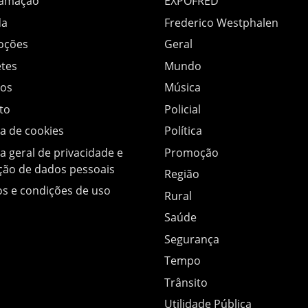
ramação
EXPOFRED
da
Frederico Westphalen
oções
Geral
tes
Mundo
os
Música
to
Policial
ca de cookies
Política
ca geral de privacidade e
Promoção
ção de dados pessoais
Região
s e condições de uso
Rural
Saúde
Segurança
Tempo
Trânsito
Utilidade Pública