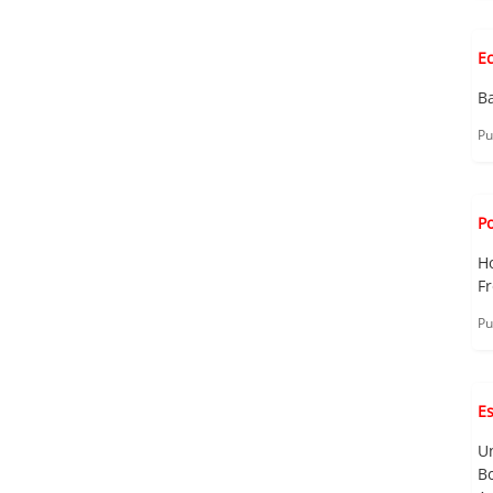
E
Ba
Pu
Po
H
F
Pu
E
U
B