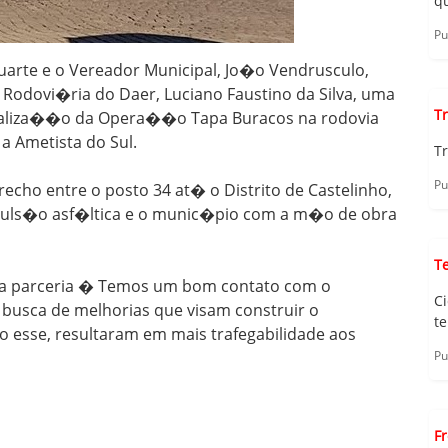
qu
Pu
 Duarte e o Vereador Municipal, Jo�o Vendrusculo,
a Rodovi�ria do Daer, Luciano Faustino da Silva, uma
Tr
realiza��o da Opera��o Tapa Buracos na rodovia
a Ametista do Sul.
Tr
Pu
cho entre o posto 34 at� o Distrito de Castelinho,
muls�o asf�ltica e o munic�pio com a m�o de obra
T
sa parceria � Temos um bom contato com o
C
a busca de melhorias que visam construir o
te
 esse, resultaram em mais trafegabilidade aos
Pu
F