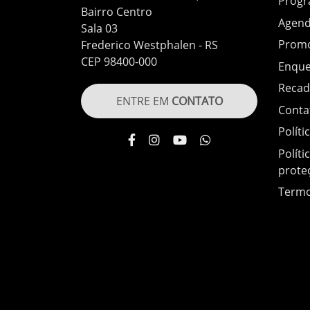
Prog
Bairro Centro
Agen
Sala 03
Prom
Frederico Westphalen - RS
CEP 98400-000
Enque
Recad
ENTRE EM
CONTATO
Conta
Políti
Políti
prote
Termo