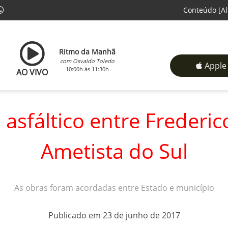
Conteúdo
[Al
Ritmo da Manhã
com Osvaldo Toledo
Apple
10:00h às 11:30h
AO VIVO
sfáltico entre Frederi
Ametista do Sul
As obras foram acordadas entre Estado e município
Publicado em 23 de junho de 2017