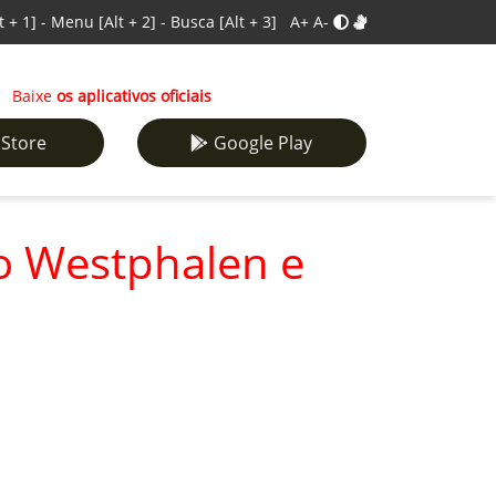
t + 1]
-
Menu
[Alt + 2]
-
Busca
[Alt + 3]
A+
A-
Baixe
os aplicativos oficiais
 Store
Google Play
co Westphalen e