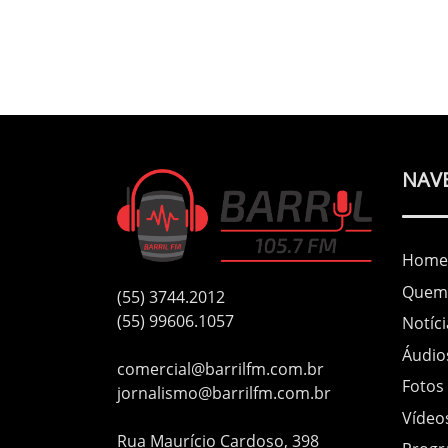
NAV
Home
Quem
(55) 3744.2012
(55) 99606.1057
Notíci
Áudio
comercial@barrilfm.com.br
Fotos
jornalismo@barrilfm.com.br
Vídeo
Rua Maurício Cardoso, 398