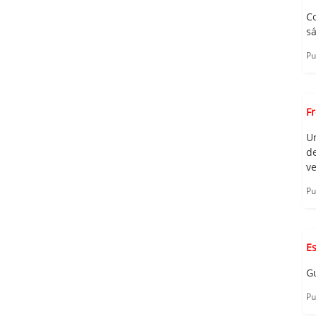
C
sá
Pu
F
U
d
ve
Pu
E
G
Pu