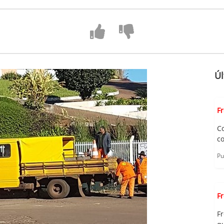
Úl
F
C
c
Pu
F
F