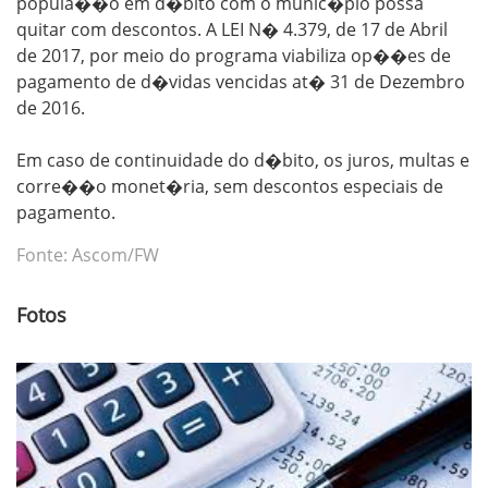
popula��o em d�bito com o munic�pio possa
quitar com descontos. A LEI N� 4.379, de 17 de Abril
de 2017, por meio do programa viabiliza op��es de
pagamento de d�vidas vencidas at� 31 de Dezembro
de 2016.
Em caso de continuidade do d�bito, os juros, multas e
corre��o monet�ria, sem descontos especiais de
pagamento.
Fonte: Ascom/FW
Fotos