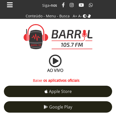
Siga
-nos
Conteúdo
-
Menu
-
Busca
A+
A-
AO VIVO
Baixe
os aplicativos oficiais
Apple Store
Google Play