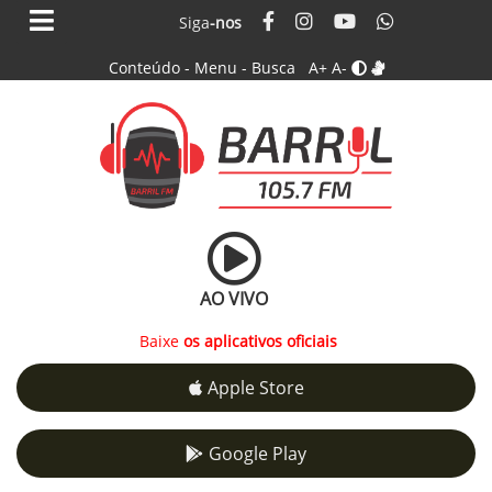
Siga
-nos
Conteúdo
-
Menu
-
Busca
A+
A-
AO VIVO
Baixe
os aplicativos oficiais
Apple Store
Google Play