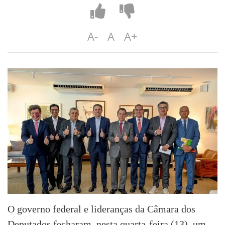
A-
A
A+
O governo federal e lideranças da Câmara dos
Deputados fecharam, nesta quarta-feira (13), um