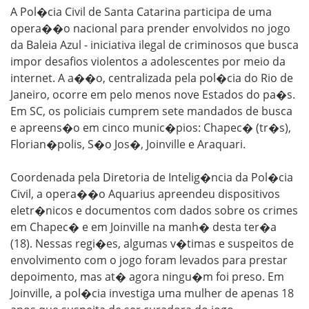
A Pol�cia Civil de Santa Catarina participa de uma
opera��o nacional para prender envolvidos no jogo
da Baleia Azul - iniciativa ilegal de criminosos que busca
impor desafios violentos a adolescentes por meio da
internet. A a��o, centralizada pela pol�cia do Rio de
Janeiro, ocorre em pelo menos nove Estados do pa�s.
Em SC, os policiais cumprem sete mandados de busca
e apreens�o em cinco munic�pios: Chapec� (tr�s),
Florian�polis, S�o Jos�, Joinville e Araquari.
Coordenada pela Diretoria de Intelig�ncia da Pol�cia
Civil, a opera��o Aquarius apreendeu dispositivos
eletr�nicos e documentos com dados sobre os crimes
em Chapec� e em Joinville na manh� desta ter�a
(18). Nessas regi�es, algumas v�timas e suspeitos de
envolvimento com o jogo foram levados para prestar
depoimento, mas at� agora ningu�m foi preso. Em
Joinville, a pol�cia investiga uma mulher de apenas 18