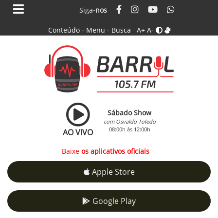
Siga
-nos
Conteúdo
-
Menu
-
Busca
A+
A-
Sábado Show
com Osvaldo Toledo
08:00h às 12:00h
AO VIVO
Baixe
os aplicativos oficiais
Apple Store
Google Play