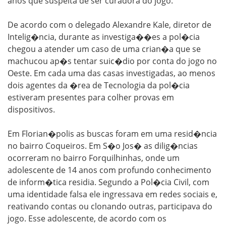
anos que suspeita de ser curadora do jogo.
De acordo com o delegado Alexandre Kale, diretor de
Intelig�ncia, durante as investiga��es a pol�cia
chegou a atender um caso de uma crian�a que se
machucou ap�s tentar suic�dio por conta do jogo no
Oeste. Em cada uma das casas investigadas, ao menos
dois agentes da �rea de Tecnologia da pol�cia
estiveram presentes para colher provas em
dispositivos.
Em Florian�polis as buscas foram em uma resid�ncia
no bairro Coqueiros. Em S�o Jos� as dilig�ncias
ocorreram no bairro Forquilhinhas, onde um
adolescente de 14 anos com profundo conhecimento
de inform�tica residia. Segundo a Pol�cia Civil, com
uma identidade falsa ele ingressava em redes sociais e,
reativando contas ou clonando outras, participava do
jogo. Esse adolescente, de acordo com os