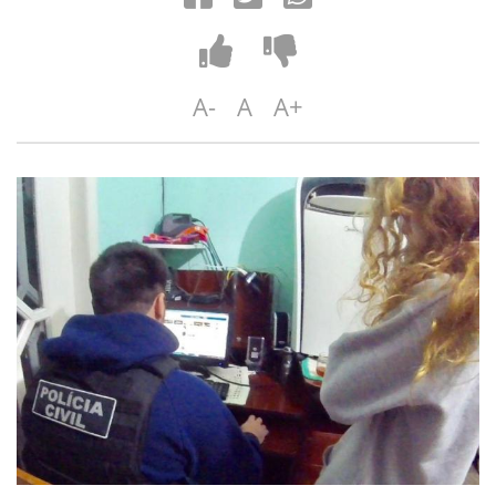
A-
A
A+