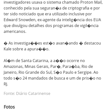
investigadores usava o sistema chamado Proton Mail,
conhecido pela sua seguran�a de criptografia e por
ter sido noticiado que era utilizado inclusive por
Edward Snowden, ex-agente da intelig�ncia dos EUA
que divulgou detalhes dos programas de vigil�ncia
americanos.
� As investiga��es est�o avan�ando � destacou
Kale sobre a apura��o.
Al�m de Santa Catarina, a a��o ocorre no
Amazonas, Minas Gerais, Par�, Para�ba, Rio de
Janeiro, Rio Grande do Sul, S�o Paulo e Sergipe. Ao
todo s�o 24 mandados de busca e um de pris�o no
RJ.
Fonte: Diário Catarinense
Fotos