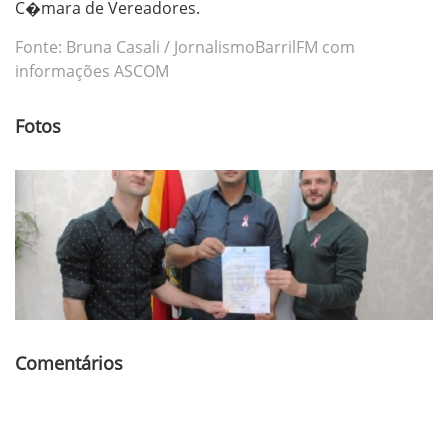
C�mara de Vereadores.
Fonte: Bruna Casali / JornalismoBarrilFM com
informações ASCOM
Fotos
Comentários