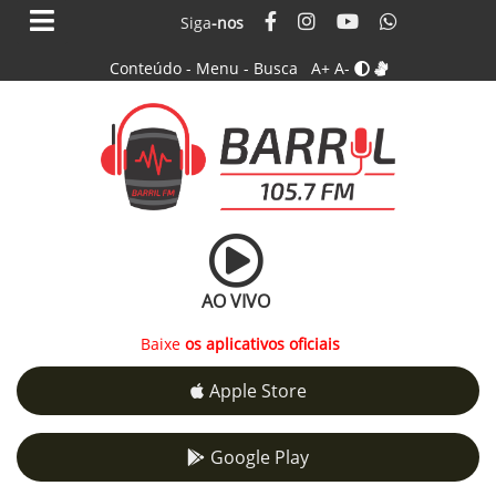
Siga
-nos
Conteúdo
-
Menu
-
Busca
A+
A-
AO VIVO
Baixe
os aplicativos oficiais
Apple Store
Google Play