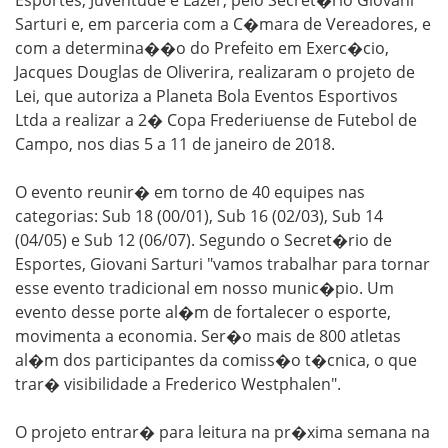
Esportes, Juventude e Lazer, pelo Secret�rio Giovani
Sarturi e, em parceria com a C�mara de Vereadores, e
com a determina��o do Prefeito em Exerc�cio,
Jacques Douglas de Oliverira, realizaram o projeto de
Lei, que autoriza a Planeta Bola Eventos Esportivos
Ltda a realizar a 2� Copa Frederiuense de Futebol de
Campo, nos dias 5 a 11 de janeiro de 2018.
O evento reunir� em torno de 40 equipes nas
categorias: Sub 18 (00/01), Sub 16 (02/03), Sub 14
(04/05) e Sub 12 (06/07). Segundo o Secret�rio de
Esportes, Giovani Sarturi "vamos trabalhar para tornar
esse evento tradicional em nosso munic�pio. Um
evento desse porte al�m de fortalecer o esporte,
movimenta a economia. Ser�o mais de 800 atletas
al�m dos participantes da comiss�o t�cnica, o que
trar� visibilidade a Frederico Westphalen".
O projeto entrar� para leitura na pr�xima semana na