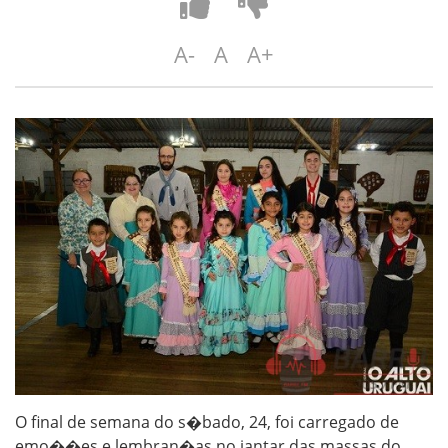
A-
A
A+
O final de semana do s�bado, 24, foi carregado de
emo��es e lembran�as no jantar das massas do