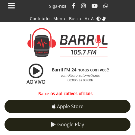
Siga
-nos
Conteúdo
-
Menu
-
Busca
A+
A-
Barril FM 24 horas com você
com Piloto automatizado
00:00h às 08:00h
AO VIVO
Baixe
os aplicativos oficiais
Apple Store
Google Play