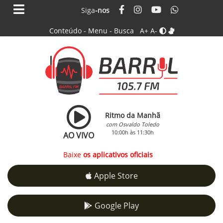
Siga
-nos
Conteúdo
-
Menu
-
Busca
A+
A-
Ritmo da Manhã
com Osvaldo Toledo
10:00h às 11:30h
AO VIVO
Baixe
os aplicativos oficiais
Apple Store
Google Play