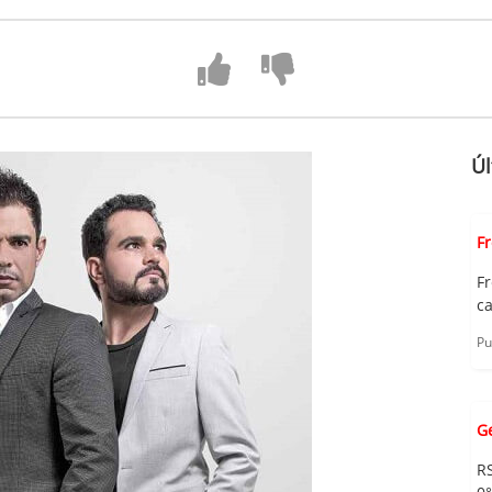
Úl
F
F
c
Pu
G
R