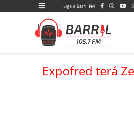
Siga
a
Barril FM
Expofred terá Z