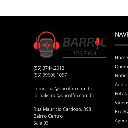
NAV
Home
Quem
(55) 3744.2012
(55) 99606.1057
Notíci
Áudio
comercial@barrilfm.com.br
Fotos
jornalismo@barrilfm.com.br
Vídeo
Rua Maurício Cardoso, 398
Prog
Bairro Centro
Agen
Sala 03