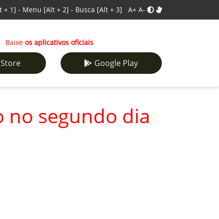
t + 1]
-
Menu
[Alt + 2]
-
Busca
[Alt + 3]
A+
A-
Baixe
os aplicativos oficiais
 Store
Google Play
o no segundo dia