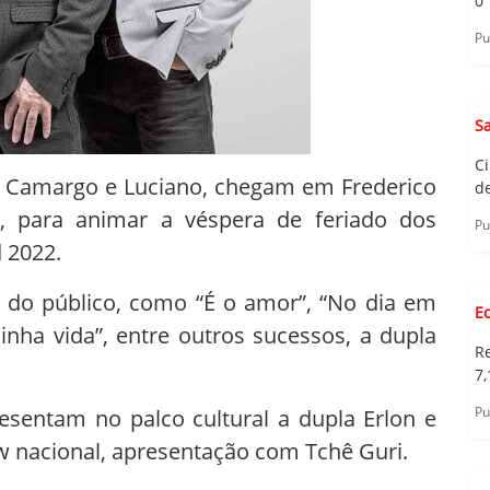
0
Pu
S
C
Di Camargo e Luciano, chegam em Frederico
d
0, para animar a véspera de feriado dos
Pu
d 2022.
do público, como “É o amor”, “No dia em
E
nha vida”, entre outros sucessos, a dupla
R
7,
Pu
sentam no palco cultural a dupla Erlon e
ow nacional, apresentação com Tchê Guri.