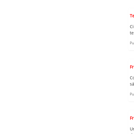
T
C
te
Pu
F
C
sá
Pu
F
U