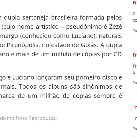
F
C
dupla sertaneja brasileira formada pelos
c
(cujo nome artístico – pseudônimo é Zezé
Pu
margo (conhecido como Luciano), naturais
 de Pirenópolis, no estado de Goiás. A dupla
no e mais de um milhão de cópias por CD
F
F
qu
go e Luciano lançaram seu primeiro disco e
Pu
 mais. Todos os álbuns são sinônimos de
marca de um milhão de cópias sempre é
Tr
alismo Foto: Reprodução
Tr
Pu