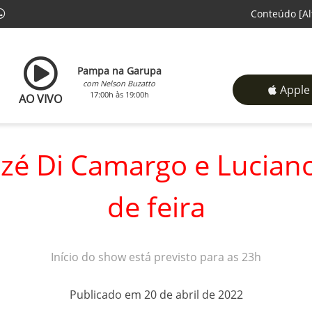
Conteúdo
[Al
Pampa na Garupa
com Nelson Buzatto
Apple
17:00h às 19:00h
AO VIVO
ezé Di Camargo e Lucian
de feira
Início do show está previsto para as 23h
Publicado em 20 de abril de 2022