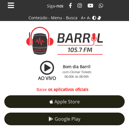
Siga
-nos
Conteúdo
-
Menu
-
Busca
A+
A-
Bom dia Barril
com Clomar Toledo
06:00h às 08:00h
AO VIVO
Baixe
os aplicativos oficiais
Apple Store
Google Play