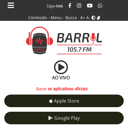
Siga
-nos
Conteúdo
-
Menu
-
Busca
A+
A-
AO VIVO
Baixe
os aplicativos oficiais
Apple Store
Google Play