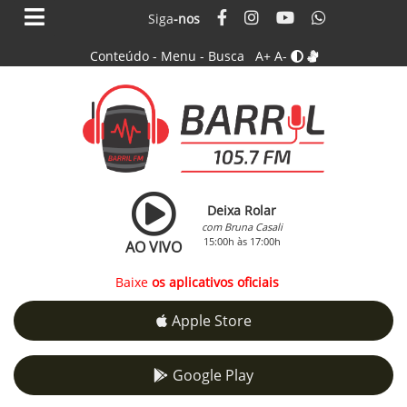
Siga
-nos
Conteúdo
-
Menu
-
Busca
A+
A-
Deixa Rolar
com Bruna Casali
15:00h às 17:00h
AO VIVO
Baixe
os aplicativos oficiais
Apple Store
Google Play