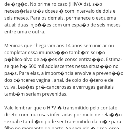
de �rg�o. No primeiro caso (HIV/Aids), s�o
necess�rias tr�s doses � com intervalo de dois e
seis meses. Para os demais, permanece o esquema
atual: duas inje��es com um espa�o de seis meses
entre uma e outra.
Meninas que chegaram aos 14 anos sem iniciar ou
completar essa imuniza��o tamb�m ser�o
p�blico-alvo de a��es de conscientiza��o. Estima-
se que h� 500 mil adolescentes nessa situa��o no
pa�s. Para elas, a import�ncia envolve a preven��o
dos c�nceres vaginal, anal, de colo do �tero e de
vulva. Les�es pr�-cancerosas e verrugas genitais
tamb�m seriam prevenidas.
Vale lembrar que o HPV � transmitido pelo contato
direto com mucosas infectadas por meio de rela��o
sexual e tamb�m pode ser transmitido da m�e para
filho no momento do parto. Se seguido � risca, esse