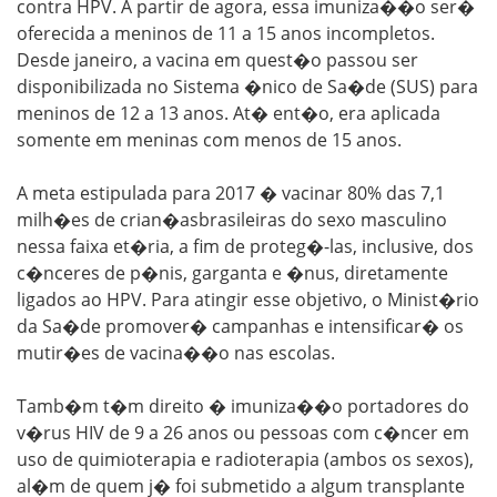
contra HPV. A partir de agora, essa imuniza��o ser�
oferecida a meninos de 11 a 15 anos incompletos.
Desde janeiro, a vacina em quest�o passou ser
disponibilizada no Sistema �nico de Sa�de (SUS) para
meninos de 12 a 13 anos. At� ent�o, era aplicada
somente em meninas com menos de 15 anos.
A meta estipulada para 2017 � vacinar 80% das 7,1
milh�es de crian�asbrasileiras do sexo masculino
nessa faixa et�ria, a fim de proteg�-las, inclusive, dos
c�nceres de p�nis, garganta e �nus, diretamente
ligados ao HPV. Para atingir esse objetivo, o Minist�rio
da Sa�de promover� campanhas e intensificar� os
mutir�es de vacina��o nas escolas.
Tamb�m t�m direito � imuniza��o portadores do
v�rus HIV de 9 a 26 anos ou pessoas com c�ncer em
uso de quimioterapia e radioterapia (ambos os sexos),
al�m de quem j� foi submetido a algum transplante