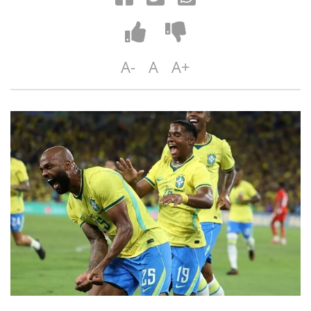
A-
A
A+