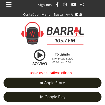
Siga
-nos
Conteúdo
-
Menu
-
Busca
A+
A-
Tô Ligado
com Bruna Casali
08:00h às 10:00h
AO VIVO
Baixe
os aplicativos oficiais
Apple Store
Google Play