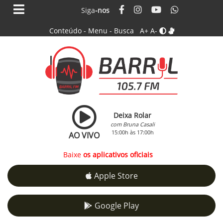
Siga
-nos
Conteúdo
-
Menu
-
Busca
A+
A-
Deixa Rolar
com Bruna Casali
15:00h às 17:00h
AO VIVO
Baixe
os aplicativos oficiais
Apple Store
Google Play