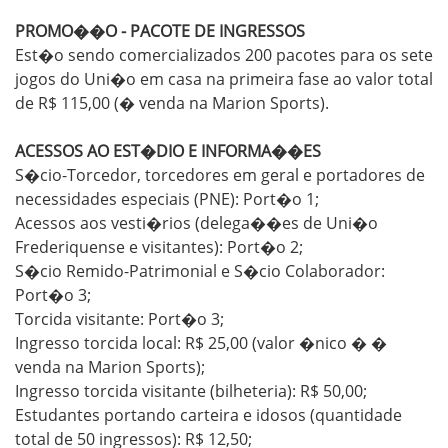
PROMO��O - PACOTE DE INGRESSOS
Est�o sendo comercializados 200 pacotes para os sete
jogos do Uni�o em casa na primeira fase ao valor total
de R$ 115,00 (� venda na Marion Sports).
ACESSOS AO EST�DIO E INFORMA��ES
S�cio-Torcedor, torcedores em geral e portadores de
necessidades especiais (PNE): Port�o 1;
Acessos aos vesti�rios (delega��es de Uni�o
Frederiquense e visitantes): Port�o 2;
S�cio Remido-Patrimonial e S�cio Colaborador:
Port�o 3;
Torcida visitante: Port�o 3;
Ingresso torcida local: R$ 25,00 (valor �nico � �
venda na Marion Sports);
Ingresso torcida visitante (bilheteria): R$ 50,00;
Estudantes portando carteira e idosos (quantidade
total de 50 ingressos): R$ 12,50;