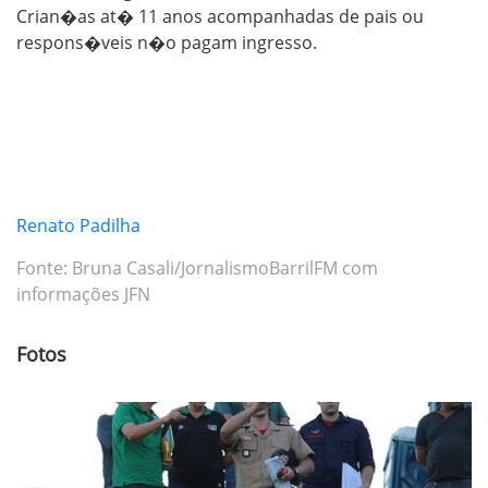
Crian�as at� 11 anos acompanhadas de pais ou
respons�veis n�o pagam ingresso.
Renato Padilha
Fonte: Bruna Casali/JornalismoBarrilFM com
informações JFN
Fotos