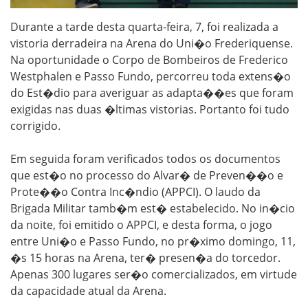
Durante a tarde desta quarta-feira, 7, foi realizada a
vistoria derradeira na Arena do Uni�o Frederiquense.
Na oportunidade o Corpo de Bombeiros de Frederico
Westphalen e Passo Fundo, percorreu toda extens�o
do Est�dio para averiguar as adapta��es que foram
exigidas nas duas �ltimas vistorias. Portanto foi tudo
corrigido.
Em seguida foram verificados todos os documentos
que est�o no processo do Alvar� de Preven��o e
Prote��o Contra Inc�ndio (APPCI). O laudo da
Brigada Militar tamb�m est� estabelecido. No in�cio
da noite, foi emitido o APPCI, e desta forma, o jogo
entre Uni�o e Passo Fundo, no pr�ximo domingo, 11,
�s 15 horas na Arena, ter� presen�a do torcedor.
Apenas 300 lugares ser�o comercializados, em virtude
da capacidade atual da Arena.