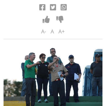
A-
A
A+