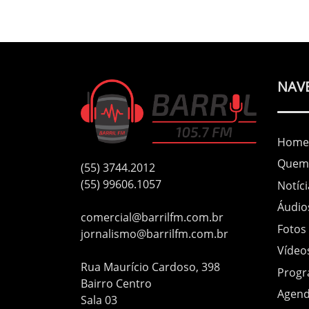
NAV
Home
Quem
(55) 3744.2012
(55) 99606.1057
Notíci
Áudio
comercial@barrilfm.com.br
Fotos
jornalismo@barrilfm.com.br
Vídeo
Rua Maurício Cardoso, 398
Prog
Bairro Centro
Agen
Sala 03