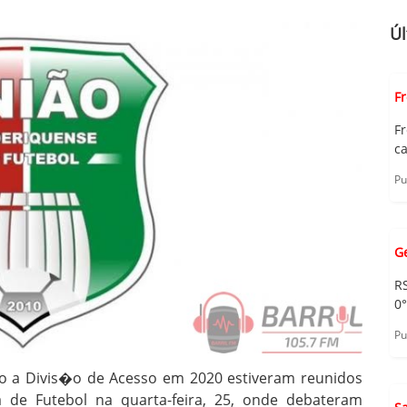
Úl
F
F
c
Pu
G
R
0
Pu
o a Divis�o de Acesso em 2020 estiveram reunidos
e Futebol na quarta-feira, 25, onde debateram