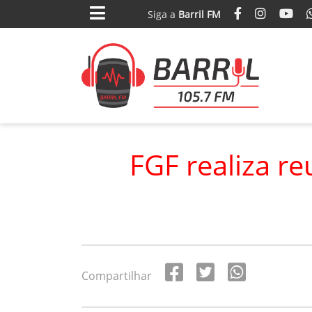
Siga
a
Barril FM
FGF realiza r
Compartilhar