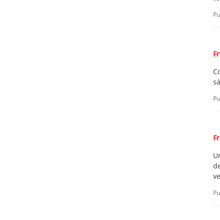
Pu
F
C
sá
Pu
F
U
d
ve
Pu