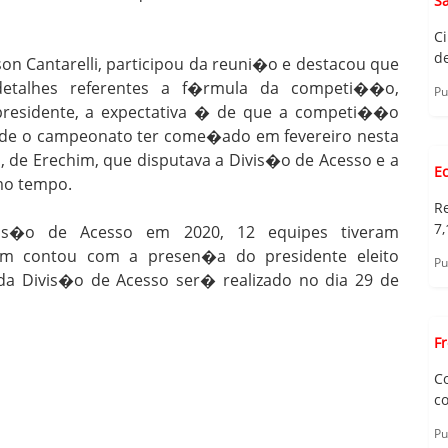
S
C
d
on Cantarelli, participou da reuni�o e destacou que
detalhes referentes a f�rmula da competi��o,
Pu
residente, a expectativa � de que a competi��o
de o campeonato ter come�ado em fevereiro nesta
 de Erechim, que disputava a Divis�o de Acesso e a
E
mo tempo.
R
7,
is�o de Acesso em 2020, 12 equipes tiveram
m contou com a presen�a do presidente eleito
Pu
a Divis�o de Acesso ser� realizado no dia 29 de
F
C
c
Pu