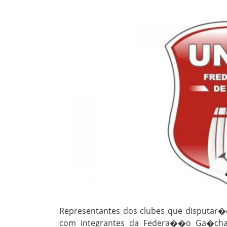
Representantes dos clubes que disputar�
com integrantes da Federa��o Ga�cha d