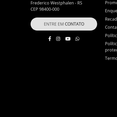
Prom
Frederico Westphalen - RS
CEP 98400-000
Enque
Recad
ENTRE EM
CONTATO
Conta
Políti
Políti
prote
Termo