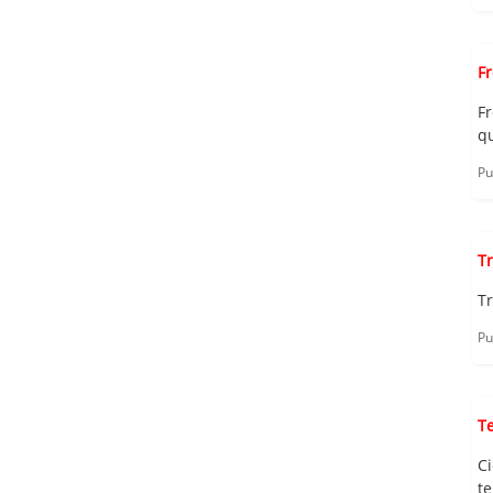
F
F
qu
Pu
Tr
Tr
Pu
T
C
te