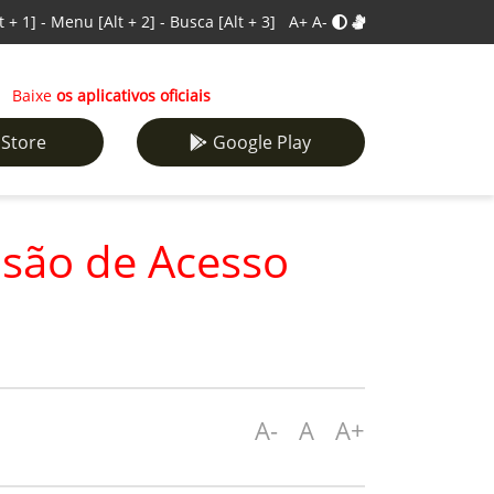
t + 1]
-
Menu
[Alt + 2]
-
Busca
[Alt + 3]
A+
A-
Baixe
os aplicativos oficiais
 Store
Google Play
isão de Acesso
A-
A
A+