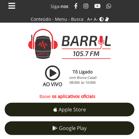
Siga
-nos
Conteúdo
-
Menu
-
Busca
A+
A-
Tô Ligado
com Bruna Casali
08:00h às 10:00h
AO VIVO
Baixe
os aplicativos oficiais
Apple Store
Google Play