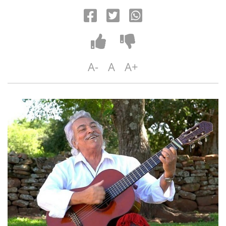
A-
A
A+