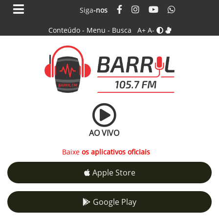
Siga
-nos
Conteúdo
-
Menu
-
Busca
A+
A-
AO VIVO
Baixe
os aplicativos oficiais
Apple Store
Google Play