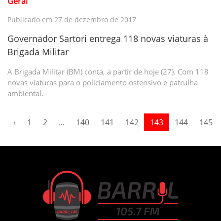
Geral
Publicado em 27 de dezembro de 2017
Governador Sartori entrega 118 novas viaturas à
Brigada Militar
A Brigada Militar (BM) conta, a partir de hoje (27). Com 118
novas viaturas para o policiamento ostensivo e patrulha
ambiental.
‹
1
2
...
140
141
142
143
144
145