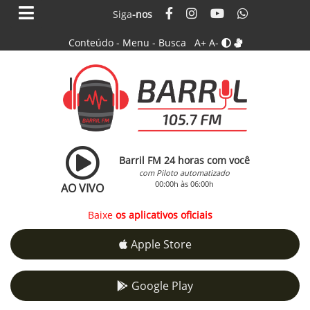
Siga
-nos
Conteúdo
-
Menu
-
Busca
A+
A-
Barril FM 24 horas com você
com Piloto automatizado
00:00h às 06:00h
AO VIVO
Baixe
os aplicativos oficiais
Apple Store
Google Play